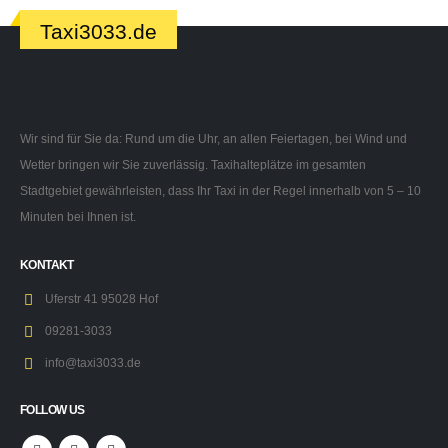
Taxi3033.de
Wir sind für Sie da: Rund um die Uhr, an allen Feiertagen, bei Wind und
Wetter bringen wir Sie zuverlässig. Taxihalteplätze im gesamten
Stadtgebiet gewährleisten, dass Ihr Taxi in der Regel innerhalb von 5 – 10
Minuten bei Ihnen ist.
KONTAKT
Uferstr 41 95028 Hof
09281-3033
info@taxi3033.de
FOLLOW US